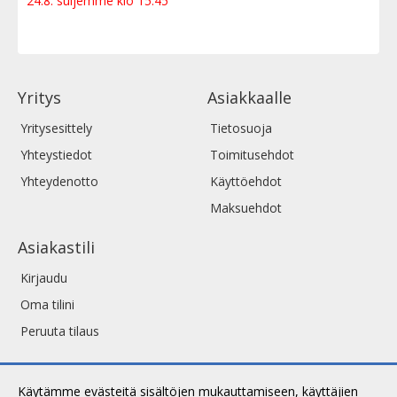
24.8. suljemme klo 15:45
Yritys
Asiakkaalle
Yritysesittely
Tietosuoja
Yhteystiedot
Toimitusehdot
Yhteydenotto
Käyttöehdot
Maksuehdot
Asiakastili
Kirjaudu
Oma tilini
Peruuta tilaus
Käytämme evästeitä sisältöjen mukauttamiseen, käyttäjien