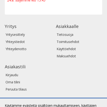
24.8. suljemme klo 15:45
Yritys
Asiakkaalle
Yritysesittely
Tietosuoja
Yhteystiedot
Toimitusehdot
Yhteydenotto
Käyttöehdot
Maksuehdot
Asiakastili
Kirjaudu
Oma tilini
Peruuta tilaus
Käytämme evästeitä sisältöjen mukauttamiseen, käyttäjien