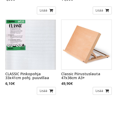
Lisää
Lisää
CLASSIC Pinkopohja
Classic Piirustuslauta
33x41cm pohj. puuvillaa
47x36cm A3+
6,10€
49,90€
Lisää
Lisää