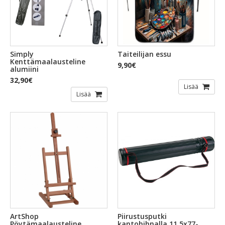
Simply
Taiteilijan essu
Kenttämaalausteline
9,90€
alumiini
32,90€
Lisää
Lisää
ArtShop
Piirustusputki
Pöytämaalausteline
kantohihnalla 11,5x77-