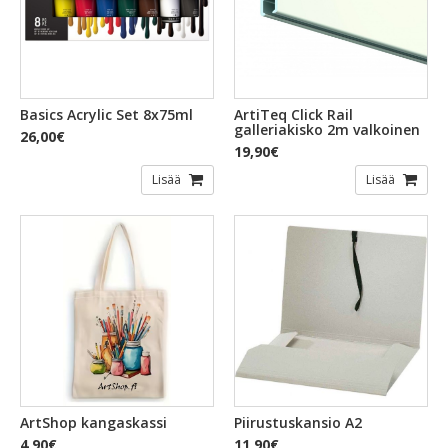
Basics Acrylic Set 8x75ml
ArtiTeq Click Rail
galleriakisko 2m valkoinen
26,00€
19,90€
Lisää
Lisää
ArtShop kangaskassi
Piirustuskansio A2
4,90€
11,90€