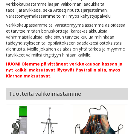
verkkokaupastamme laajan valikoiman laadukkaita
taiteilijatarvikkeita, sekä Artiteq ripustusjärjestelmän.
Varastomyymälässämme toimii myös kehystyspalvelu.
Verkkokaupassamme tai varastomyymälässämme asioidessa
et tarvitse mitään bonuskortteja, kanta-asiakkuuksia,
vähimmäistilauksia, eikä sinun tarvitse kuulua mihinkään
taideyhdistykseen tai oppilaitokseen saadaksesi ostoksistasi
alennusta. Meille jokainen asiakas on yhtä tärkeä ja myymme
tarvikkeet valmiiksi tingittyyn hintaan kaikille.
HUOM! Olemme päivittäneet verkkokaupan kassan ja
nyt kaikki maksutavat löytyvät Paytrailin alta, myös
Klarnan maksutavat.
Tuotteita valikoimastamme