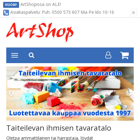
ArtShopissa on ALE!
HUOM!
×
Asiakaspalvelu: Puh. 0500 573 607 Ma-Pe klo 10-16
Edellinen
Seur
Taiteilevan ihmisen tavaratalo
Oletpa ammattilainen tai harrastaja, löydät