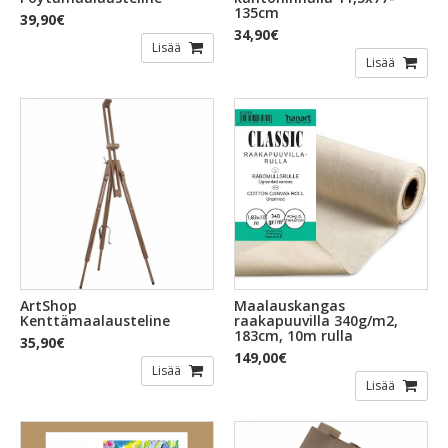
135cm
39,90€
34,90€
Lisää
Lisää
ArtShop
Maalauskangas
Kenttämaalausteline
raakapuuvilla 340g/m2,
183cm, 10m rulla
35,90€
149,00€
Lisää
Lisää