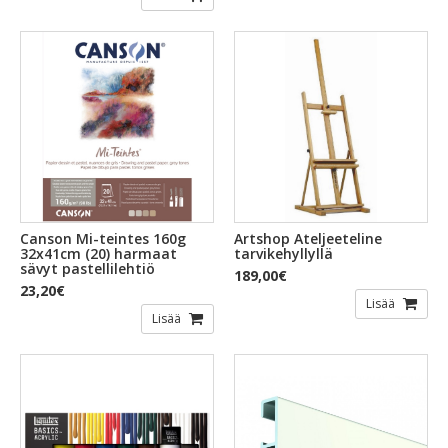
Canson Mi-teintes 160g
Artshop Ateljeeteline
32x41cm (20) harmaat
tarvikehyllyllä
sävyt pastellilehtiö
189,00€
23,20€
Lisää
Lisää