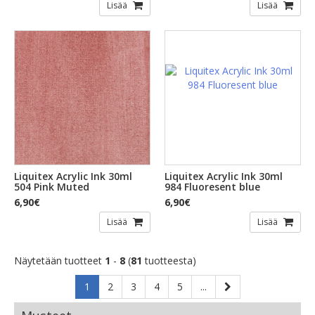
Lisää
Lisää
Liquitex Acrylic Ink 30ml
Liquitex Acrylic Ink 30ml
504 Pink Muted
984 Fluoresent blue
6,90€
6,90€
Lisää
Lisää
Näytetään tuotteet
1
-
8
(
81
tuotteesta)
1
2
3
4
5
...