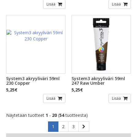
Lisää
Lisää
System3 akryyliväri 59ml
System3 akryyliväri 59ml
230 Copper
247 Raw Umber
5,25€
5,25€
Lisää
Lisää
Näytetään tuotteet
1
-
20
(
54
tuotteesta)
1
2
3