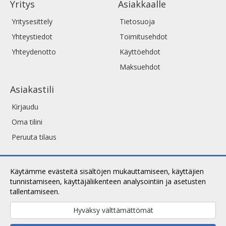
Yritys
Asiakkaalle
Yritysesittely
Tietosuoja
Yhteystiedot
Toimitusehdot
Yhteydenotto
Käyttöehdot
Maksuehdot
Asiakastili
Kirjaudu
Oma tilini
Peruuta tilaus
Käytämme evästeitä sisältöjen mukauttamiseen, käyttäjien
tunnistamiseen, käyttäjäliikenteen analysointiin ja asetusten
tallentamiseen.
Lue lisää.
Hyväksy välttämättömät
Copyright © 2026 ArtShop. Kaikki oikeudet pidätetään.