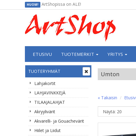
ArtShopissa on ALE!
HUOM!
ETUSIVU
TUOTEMERKIT
YRITYS
TUOTERYHMÄT
Umton
Lahjakortit
LAHJAVINKKEJÄ
« Takaisin
Etusi
TILAAJALAHJAT
Akryylivärit
Akvarelli- ja Gouachevärit
Hiilet ja Liidut