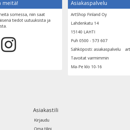
 meitä!
Asiakaspalvelu
eitä somessa, niin saat
ArtShop Finland Oy
senä tiedot uutuuksista ja
Lahdenkatu 14
sta.
15140 LAHTI
Puh 0500 - 573 607
Sähköposti: asiakaspalvelu
ar
Tavoitat varmimmin
Ma-Pe klo 10-16
Asiakastili
Kirjaudu
Oma tilini