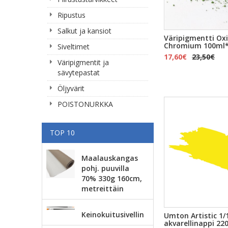
Ripustus
Salkut ja kansiot
Väripigmentti Ox
Chromium 100ml
Siveltimet
17,60€
23,50€
Väripigmentit ja
sävytepastat
Öljyvärit
POISTONURKKA
TOP 10
Maalauskangas
pohj. puuvilla
70% 330g 160cm,
metreittäin
Keinokuitusivellin
Umton Artistic 1/
akvarellinappi 2