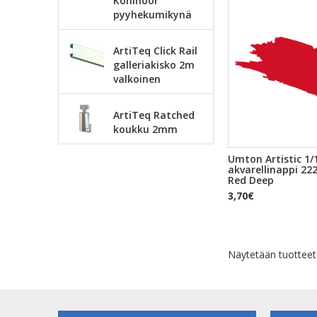
Kohinoor
pyyhekumikynä
ArtiTeq Click Rail
galleriakisko 2m
valkoinen
ArtiTeq Ratched
koukku 2mm
Umton Artistic 1/
akvarellinappi 2
Red Deep
3,70€
Näytetään tuottee