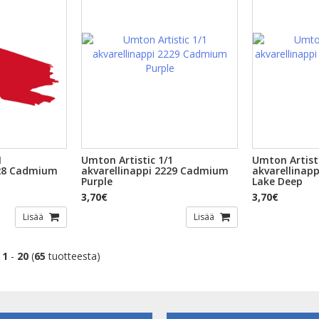
1
Umton Artistic 1/1
Umton Artisti
228 Cadmium
akvarellinappi 2229 Cadmium
akvarellinap
Purple
Lake Deep
3,70€
3,70€
Lisää
Lisää
t
1
-
20
(
65
tuotteesta)