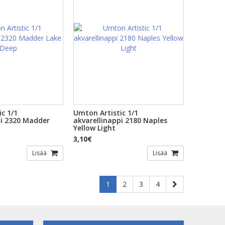
c 1/1
Umton Artistic 1/1
pi 2320 Madder
akvarellinappi 2180 Naples
Yellow Light
3,10€
Lisää
Lisää
1
2
3
4