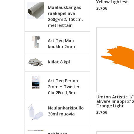
Yellow Lightest
Maalauskangas
3,70€
raakapellava
260g/m2, 150cm,
metreittäin
ArtiTeq Mini
koukku 2mm
Kiilat 8 kpl
ArtiTeq Perlon
2mm + Twister
Clio2Fix 1,5m
Umton Artistic 1/
akvarellinappi 2
Orange Light
Neulankärkipullo
3,70€
30ml muovia