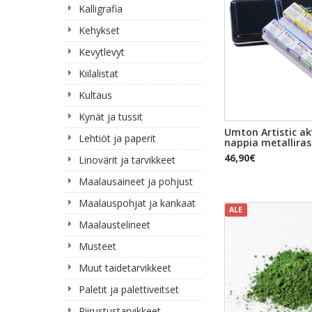
Kalligrafia
Kehykset
Kevytlevyt
Kiilalistat
Kultaus
Kynät ja tussit
Umton Artistic akv
Lehtiöt ja paperit
nappia metalliras
46,90€
Linovärit ja tarvikkeet
Maalausaineet ja pohjust
Maalauspohjat ja kankaat
ALE
Maalaustelineet
Musteet
Muut taidetarvikkeet
Paletit ja palettiveitset
Piirustustarvikkeet