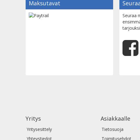
Maksutavat
Seuraa
Seuraa m
ensimmäi
tarjouksi
Yritys
Asiakkaalle
Yritysesittely
Tietosuoja
Yhteystiedot
Toimitusehdot