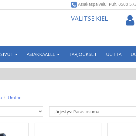
Asiakaspalvelu: Puh. 0500 57
VALITSE KIELI
SIVUT
ASIAKKAALLE
TARJOUKSET
UUTTA
U
vu
Umton