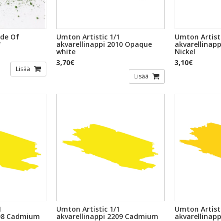
ide Of
Umton Artistic 1/1
Umton Artisti
*
akvarellinappi 2010 Opaque
akvarellinapp
white
Nickel
3,70€
3,10€
Lisää
Lisää
1
Umton Artistic 1/1
Umton Artisti
208 Cadmium
akvarellinappi 2209 Cadmium
akvarellinap