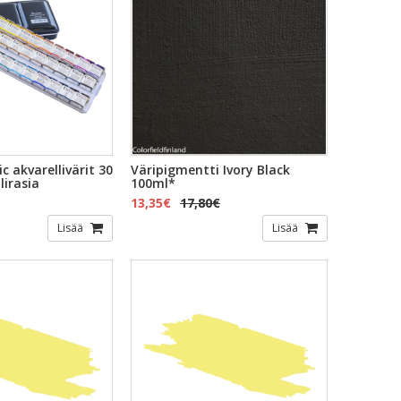
c akvarellivärit 30
Väripigmentti Ivory Black
lirasia
100ml*
13,35€
17,80€
Lisää
Lisää