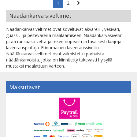
1
2
Näädänkarva siveltimet
Näädänkarvasiveltimet ovat soveltuvat akvarelli-, vesiväri,-
guassi,- ja peiteväreillä maalaamiseen. Näädänkarvasivellin
pitää runsaasti vettä ja tekee nopeasti ja tasaisesti laajoja
laveerauspintoja. Erinomainen laveeraussivellin.
Näädänkarvasiveltimet ovat valmistettu parhaista
näädänkarvoista, jotka on kiinnitetty tukevasti hylsyllä
mustaksi maalattuun varteen.
Maksutavat