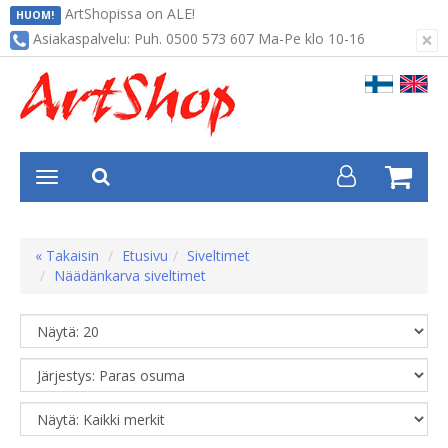
ArtShopissa on ALE!
HUOM!
×
Asiakaspalvelu: Puh. 0500 573 607 Ma-Pe klo 10-16
« Takaisin
Etusivu
Siveltimet
Näädänkarva siveltimet