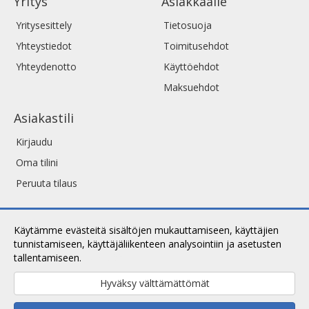
Yritys
Asiakkaalle
Yritysesittely
Tietosuoja
Yhteystiedot
Toimitusehdot
Yhteydenotto
Käyttöehdot
Maksuehdot
Asiakastili
Kirjaudu
Oma tilini
Peruuta tilaus
Käytämme evästeitä sisältöjen mukauttamiseen, käyttäjien
tunnistamiseen, käyttäjäliikenteen analysointiin ja asetusten
tallentamiseen.
Lue lisää.
Hyväksy välttämättömät
Copyright © 2026 ArtShop. Kaikki oikeudet pidätetään.