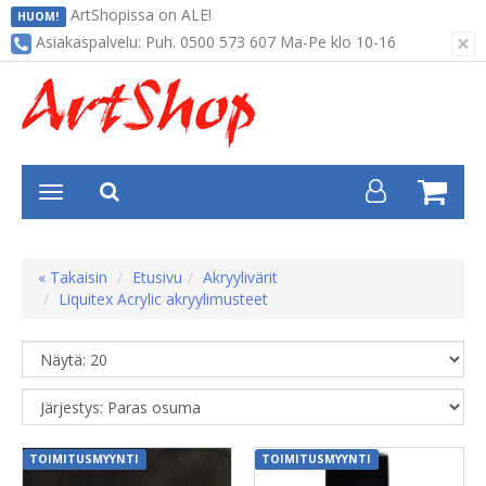
ArtShopissa on ALE!
HUOM!
×
Asiakaspalvelu: Puh. 0500 573 607 Ma-Pe klo 10-16
« Takaisin
Etusivu
Akryylivärit
Liquitex Acrylic akryylimusteet
TOIMITUSMYYNTI
TOIMITUSMYYNTI