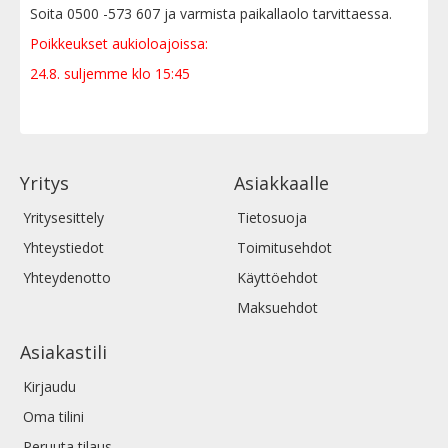
Soita 0500 -573 607 ja varmista paikallaolo tarvittaessa.
Poikkeukset aukioloajoissa:
24.8. suljemme klo 15:45
Yritys
Asiakkaalle
Yritysesittely
Tietosuoja
Yhteystiedot
Toimitusehdot
Yhteydenotto
Käyttöehdot
Maksuehdot
Asiakastili
Kirjaudu
Oma tilini
Peruuta tilaus