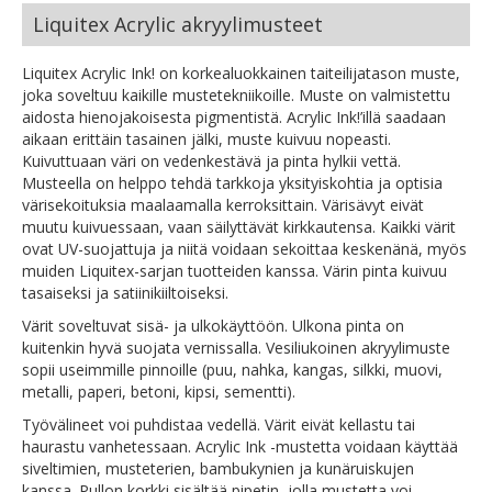
Liquitex Acrylic akryylimusteet
Liquitex Acrylic Ink! on korkealuokkainen taiteilijatason muste,
joka soveltuu kaikille mustetekniikoille. Muste on valmistettu
aidosta hienojakoisesta pigmentistä. Acrylic Ink!’illä saadaan
aikaan erittäin tasainen jälki, muste kuivuu nopeasti.
Kuivuttuaan väri on vedenkestävä ja pinta hylkii vettä.
Musteella on helppo tehdä tarkkoja yksityiskohtia ja optisia
värisekoituksia maalaamalla kerroksittain. Värisävyt eivät
muutu kuivuessaan, vaan säilyttävät kirkkautensa. Kaikki värit
ovat UV-suojattuja ja niitä voidaan sekoittaa keskenänä, myös
muiden Liquitex-sarjan tuotteiden kanssa. Värin pinta kuivuu
tasaiseksi ja satiinikiiltoiseksi.
Värit soveltuvat sisä- ja ulkokäyttöön. Ulkona pinta on
kuitenkin hyvä suojata vernissalla. Vesiliukoinen akryylimuste
sopii useimmille pinnoille (puu, nahka, kangas, silkki, muovi,
metalli, paperi, betoni, kipsi, sementti).
Työvälineet voi puhdistaa vedellä. Värit eivät kellastu tai
haurastu vanhetessaan. Acrylic Ink -mustetta voidaan käyttää
siveltimien, musteterien, bambukynien ja kunäruiskujen
kanssa. Pullon korkki sisältää pipetin, jolla mustetta voi