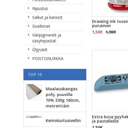
Ripustus
Salkut ja kansiot
Drawing ink tuss
punainen
Siveltimet
1,50€
1,90€
Väripigmentit ja
sävytepastat
Öljyvärit
POISTONURKKA
TOP 10
Maalauskangas
pohj. puuvilla
70% 330g 160cm,
metreittäin
Extra kova pyyhek
Keinokuitusivellin
ja pastelleille
1,50€