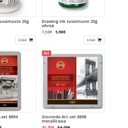
tussimuste 20g
Drawing ink tussimuste 20g
vihreä
1,50€
1,90€
Lisää
Lisää
ALE
-set 8894
Gioconda Art-set 8898
metallirasia
€
45,90€
54,20€