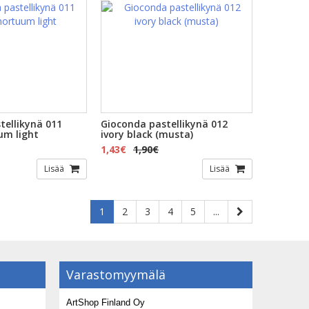
tellikynä 011
Gioconda pastellikynä 012
um light
ivory black (musta)
1,43€
1,90€
Lisää
Lisää
1
2
3
4
5
...
Varastomyymälä
ArtShop Finland Oy