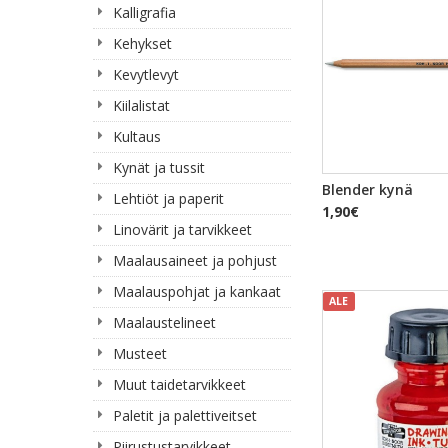
Kalligrafia
Kehykset
Kevytlevyt
Kiilalistat
Kultaus
Kynät ja tussit
Blender kynä
Lehtiöt ja paperit
1,90€
Linovärit ja tarvikkeet
Maalausaineet ja pohjust
Maalauspohjat ja kankaat
ALE
Maalaustelineet
Musteet
Muut taidetarvikkeet
Paletit ja palettiveitset
Piirustustarvikkeet