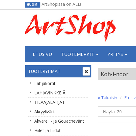
ArtShopissa on ALE!
HUOM!
ETUSIVU
TUOTEMERKIT
YRITYS
TUOTERYHMÄT
Koh-i-noor
Lahjakortit
LAHJAVINKKEJÄ
« Takaisin
Etusi
TILAAJALAHJAT
Akryylivärit
Akvarelli- ja Gouachevärit
Hiilet ja Liidut