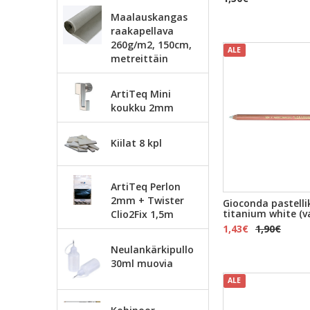
Maalauskangas
raakapellava
260g/m2, 150cm,
ALE
metreittäin
ArtiTeq Mini
koukku 2mm
Kiilat 8 kpl
ArtiTeq Perlon
2mm + Twister
Gioconda pastelli
titanium white (v
Clio2Fix 1,5m
1,43€
1,90€
Neulankärkipullo
30ml muovia
ALE