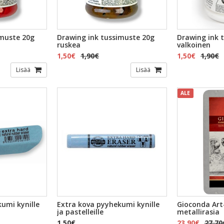
imuste 20g
Drawing ink tussimuste 20g
Drawing ink 
ruskea
valkoinen
1,50€
1,90€
1,50€
1,90€
Lisää
Lisää
ALE
umi kynille
Extra kova pyyhekumi kynille
Gioconda Art
ja pastelleille
metallirasia
1,50€
23,90€
27,70