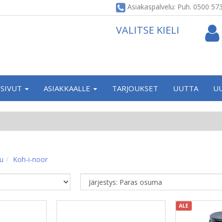
Asiakaspalvelu: Puh. 0500 57
VALITSE KIELI
SIVUT
ASIAKKAALLE
TARJOUKSET
UUTTA
U
vu
Koh-i-noor
ALE