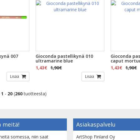
kynä 007
Gioconda pastellikynä 010
Gioconda pas
ultramarine blue
caput mortu
1,43€
1,90€
1,43€
1,90€
Lisää
Lisää
t
1
-
20
(
260
tuotteesta)
 meitä!
Asiakaspalvelu
eitä somessa, niin saat
ArtShop Finland Oy