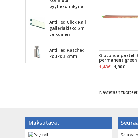
Kohinoor
pyyhekumikynä
ArtiTeq Click Rail
galleriakisko 2m
valkoinen
ArtiTeq Ratched
Gioconda pastelli
koukku 2mm
permanent green
1,43€
1,90€
Näytetään tuottee
Maksutavat
Seuraa
Seuraa m