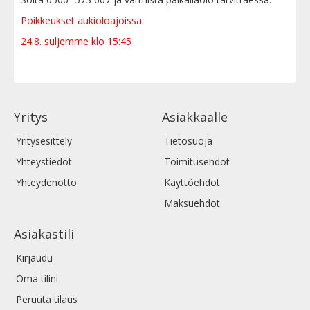
Poikkeukset aukioloajoissa:
24.8. suljemme klo 15:45
Yritys
Asiakkaalle
Yritysesittely
Tietosuoja
Yhteystiedot
Toimitusehdot
Yhteydenotto
Käyttöehdot
Maksuehdot
Asiakastili
Kirjaudu
Oma tilini
Peruuta tilaus