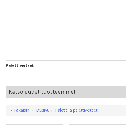
Palettiveitset
Katso uudet tuotteemme!
« Takaisin
Etusivu
Paletit ja palettiveitset