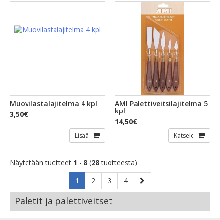
Muovilastalajitelma 4 kpl
AMI Palettiveitsilajitelma 5
kpl
3,50€
14,50€
Lisää
Katsele
Näytetään tuotteet
1
-
8
(
28
tuotteesta)
1
2
3
4
Paletit ja palettiveitset