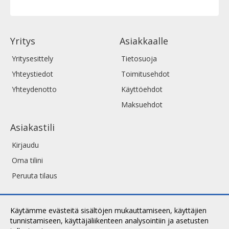
Yritys
Asiakkaalle
Yritysesittely
Tietosuoja
Yhteystiedot
Toimitusehdot
Yhteydenotto
Käyttöehdot
Maksuehdot
Asiakastili
Kirjaudu
Oma tilini
Peruuta tilaus
Käytämme evästeitä sisältöjen mukauttamiseen, käyttäjien
tunnistamiseen, käyttäjäliikenteen analysointiin ja asetusten