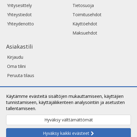
Yritysesittely
Tietosuoja
Yhteystiedot
Toimitusehdot
Yhteydenotto
Käyttöehdot
Maksuehdot
Asiakastili
Kirjaudu
Oma tilini
Peruuta tilaus
Käytämme evästeitä sisältöjen mukauttamiseen, käyttäjien
tunnistamiseen, käyttäjäliikenteen analysointiin ja asetusten
tallentamiseen.
Lue lisää.
Hyväksy välttämättömät
Copyright © 2026 ArtShop. Kaikki oikeudet pidätetään.
Hyväksy kaikki evästeet