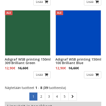
Lisää
Lisää
ALE
ALE
Adigraf WSB printing 150ml
Adigraf WSB printing 150ml
309 Brilliant Green
100 Brilliant Blue
12,90€
16,60€
12,90€
16,60€
Lisää
Lisää
Näytetään tuotteet
1
-
8
(
39
tuotteesta)
1
2
3
4
5