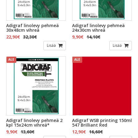
Adigraf linolevy pehmeä
Adigraf linolevy pehmeä
30x48cm vihreä
24x30cm vihreä
22,90€
32,30€
9,90€
14,10€
Lisää
Lisää
ALE
ALE
Adigraf linolevy pehmeä 2
Adigraf WSB printing 150ml
kpl 15x24cm vihreä*
547 Brilliant Red
9,90€
13,60€
12,90€
16,60€