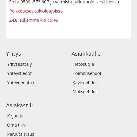
Soita 0500 -573 607 ja varmista paikallaolo tarvittaessa.
Poikkeukset aukioloajoissa:
24.8. suljemme klo 15:45
Yritys
Asiakkaalle
Yritysesittely
Tietosuoja
Yhteystiedot
Toimitusehdot
Yhteydenotto
Käyttöehdot
Maksuehdot
Asiakastili
Kirjaudu
Oma tilini
Peruuta tilaus