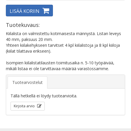
LISÄÄ KORIIN
Tuotekuvaus:
Kiilalista on valmistettu kotimaisesta männystä. Listan leveys
40 mm, paksuus 20 mm.
Yhteen kiilakehykseen tarvitset 4 kpl kiilalistoja ja 8 kpl kiiloja
(kiilat tilattava erikseen).
Isompien kiilalistatilausten toimitusaika n. 5-10 työpäivää,
mikäli listaa ei ole tarvittavaa määrää varastossamme.
Tuotearvostelut
Tällä hetkellä ei löydy tuotearvioita.
Kirjoita arvio