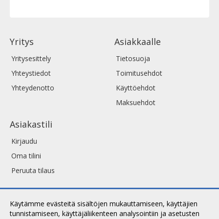
Yritys
Asiakkaalle
Yritysesittely
Tietosuoja
Yhteystiedot
Toimitusehdot
Yhteydenotto
Käyttöehdot
Maksuehdot
Asiakastili
Kirjaudu
Oma tilini
Peruuta tilaus
Käytämme evästeitä sisältöjen mukauttamiseen, käyttäjien
tunnistamiseen, käyttäjäliikenteen analysointiin ja asetusten