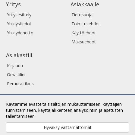
Yritys
Asiakkaalle
Yritysesittely
Tietosuoja
Yhteystiedot
Toimitusehdot
Yhteydenotto
Käyttöehdot
Maksuehdot
Asiakastili
Kirjaudu
Oma tilini
Peruuta tilaus
Käytämme evästeitä sisältöjen mukauttamiseen, käyttäjien
tunnistamiseen, käyttäjäliikenteen analysointiin ja asetusten
tallentamiseen.
Lue lisää.
Hyväksy välttämättömät