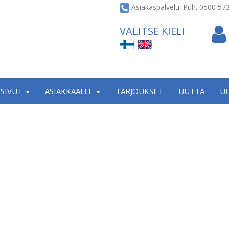
Asiakaspalvelu: Puh. 0500 57
VALITSE KIELI
SIVUT
ASIAKKAALLE
TARJOUKSET
UUTTA
U