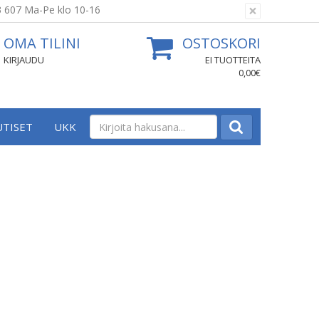
×
3 607 Ma-Pe klo 10-16
OMA TILINI
OSTOSKORI
KIRJAUDU
EI TUOTTEITA
0,00€
UTISET
UKK