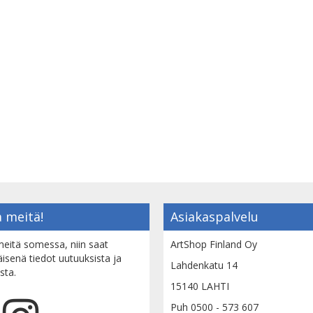
 meitä!
Asiakaspalvelu
eitä somessa, niin saat
ArtShop Finland Oy
senä tiedot uutuuksista ja
Lahdenkatu 14
sta.
15140 LAHTI
Puh 0500 - 573 607