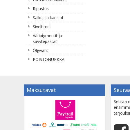
Ripustus
Salkut ja kansiot
Siveltimet
Väripigmentit ja
sävytepastat
Öljyvärit
POISTONURKKA
Maksutavat
Seuraa
Seuraa m
ensimmäi
tarjouksi