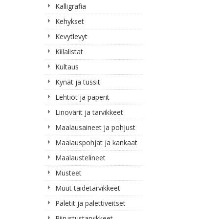
Kalligrafia
Kehykset
Kevytlevyt
Kiilalistat
Kultaus
Kynät ja tussit
Lehtiöt ja paperit
Linovärit ja tarvikkeet
Maalausaineet ja pohjust
Maalauspohjat ja kankaat
Maalaustelineet
Musteet
Muut taidetarvikkeet
Paletit ja palettiveitset
Piirustustarvikkeet