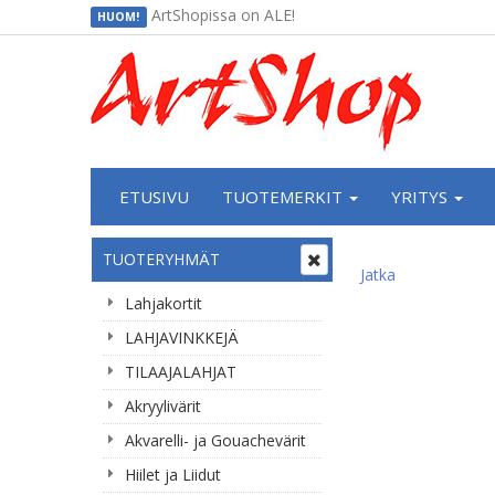
ArtShopissa on ALE!
HUOM!
ETUSIVU
TUOTEMERKIT
YRITYS
TUOTERYHMÄT
Jatka
Lahjakortit
LAHJAVINKKEJÄ
TILAAJALAHJAT
Akryylivärit
Akvarelli- ja Gouachevärit
Hiilet ja Liidut