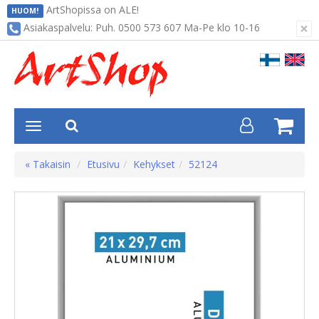
ArtShopissa on ALE!
HUOM!
×
Asiakaspalvelu: Puh. 0500 573 607 Ma-Pe klo 10-16
« Takaisin
Etusivu
Kehykset
52124