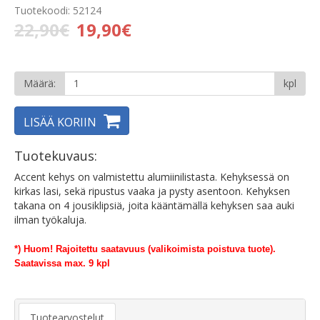
Tuotekoodi: 52124
22,90€
19,90€
Määrä:
kpl
LISÄÄ KORIIN
Tuotekuvaus:
Accent kehys on valmistettu alumiinilistasta. Kehyksessä on
kirkas lasi, sekä ripustus vaaka ja pysty asentoon. Kehyksen
takana on 4 jousiklipsiä, joita kääntämällä kehyksen saa auki
ilman työkaluja.
*) Huom! Rajoitettu saatavuus (valikoimista poistuva tuote).
Saatavissa max. 9 kpl
Tuotearvostelut