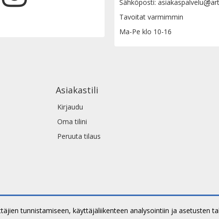
Sähköposti: asiakaspalvelu
ar
Tavoitat varmimmin
Ma-Pe klo 10-16
Asiakastili
Kirjaudu
Oma tilini
Peruuta tilaus
jien tunnistamiseen, käyttäjäliikenteen analysointiin ja asetusten t