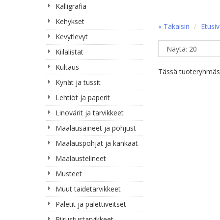
Kalligrafia
Kehykset
« Takaisin
Etusi
Kevytlevyt
Kiilalistat
Kultaus
Tässä tuoteryhmässä
Kynät ja tussit
Lehtiöt ja paperit
Linovärit ja tarvikkeet
Maalausaineet ja pohjust
Maalauspohjat ja kankaat
Maalaustelineet
Musteet
Muut taidetarvikkeet
Paletit ja palettiveitset
Piirustustarvikkeet