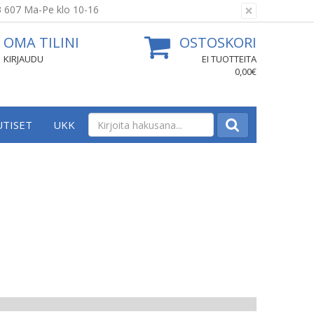
×
3 607 Ma-Pe klo 10-16
OMA TILINI
OSTOSKORI
KIRJAUDU
EI TUOTTEITA
0,00€
UTISET
UKK