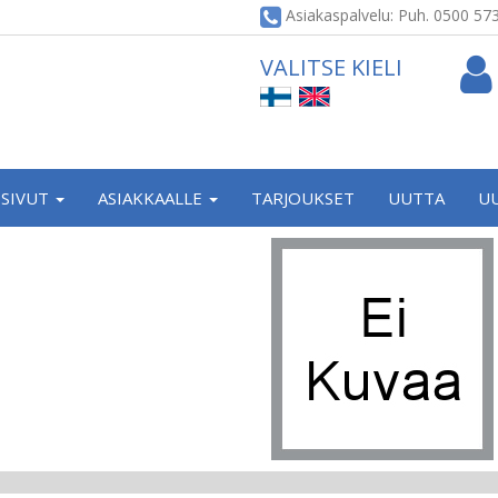
Asiakaspalvelu: Puh. 0500 57
VALITSE KIELI
SIVUT
ASIAKKAALLE
TARJOUKSET
UUTTA
U