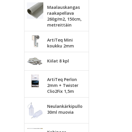
Maalauskangas
raakapellava
260g/m2, 150cm,
metreittäin
ArtiTeq Mini
koukku 2mm
Kiilat 8 kpl
ArtiTeq Perlon
2mm + Twister
Clio2Fix 1,5m
Neulankärkipullo
30ml muovia