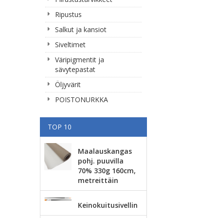
Ripustus
Salkut ja kansiot
Siveltimet
Väripigmentit ja
sävytepastat
Öljyvärit
POISTONURKKA
TOP 10
Maalauskangas
pohj. puuvilla
70% 330g 160cm,
metreittäin
Keinokuitusivellin