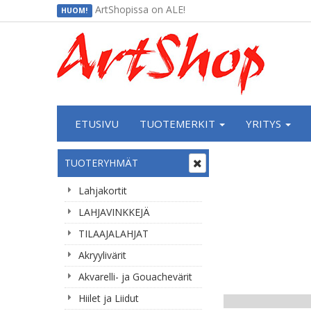
ArtShopissa on ALE!
HUOM!
ETUSIVU
TUOTEMERKIT
YRITYS
TUOTERYHMÄT
Lahjakortit
LAHJAVINKKEJÄ
TILAAJALAHJAT
Akryylivärit
Akvarelli- ja Gouachevärit
Hiilet ja Liidut