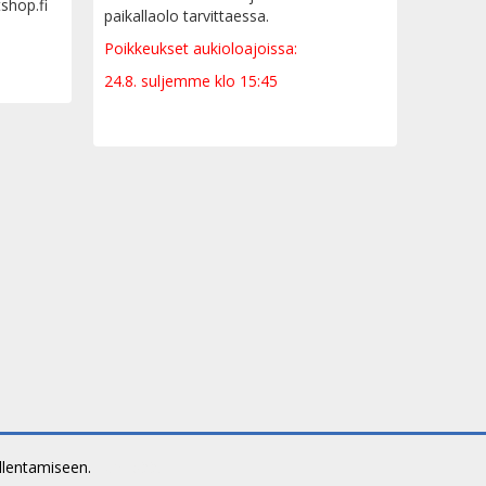
tshop.fi
paikallaolo tarvittaessa.
Poikkeukset aukioloajoissa:
24.8. suljemme klo 15:45
allentamiseen.
Lue lisää.