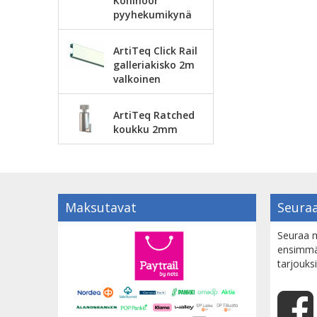
Kohinoor
pyyhekumikynä
ArtiTeq Click Rail
galleriakisko 2m
valkoinen
ArtiTeq Ratched
koukku 2mm
Maksutavat
Seuraa
Seuraa m
ensimmäi
tarjouksi