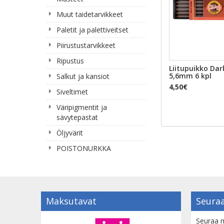
Muut taidetarvikkeet
Paletit ja palettiveitset
Piirustustarvikkeet
Ripustus
Liitupuikko Dar
5,6mm 6 kpl
Salkut ja kansiot
4,50€
Siveltimet
Väripigmentit ja
sävytepastat
Öljyvärit
POISTONURKKA
Maksutavat
Seuraa
Seuraa m