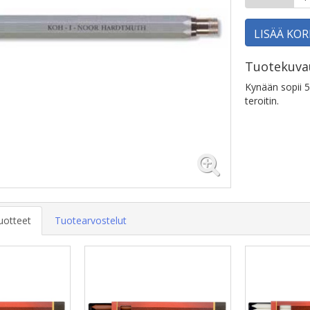
LISÄÄ KOR
Tuotekuva
Kynään sopii 5
teroitin.
uotteet
Tuotearvostelut