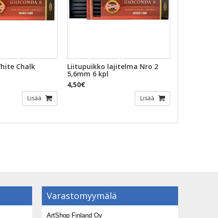
hite Chalk
Liitupuikko lajitelma Nro 2
5,6mm 6 kpl
4,50€
Lisää
Lisää
Varastomyymälä
ArtShop Finland Oy