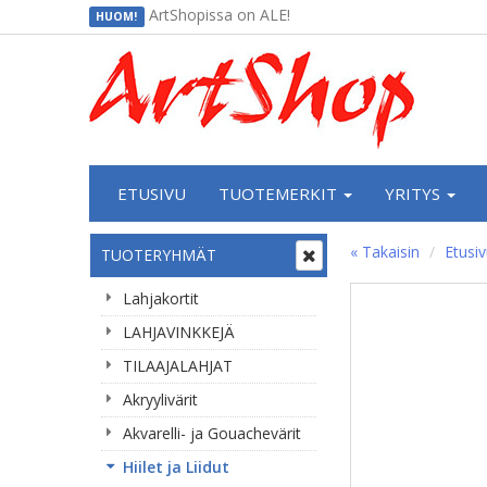
ArtShopissa on ALE!
HUOM!
ETUSIVU
TUOTEMERKIT
YRITYS
« Takaisin
Etusi
TUOTERYHMÄT
Lahjakortit
LAHJAVINKKEJÄ
TILAAJALAHJAT
Akryylivärit
Akvarelli- ja Gouachevärit
Hiilet ja Liidut