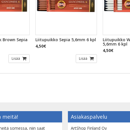
k Brown Sepia
Liitupuikko Sepia 5,6mm 6 kpl
Liitupuikko W
5,6mm 6 kpl
4,50€
4,50€
Lisää
Lisää
 meitä!
Asiakaspalvelu
eitä somessa, niin saat
ArtShop Finland Oy