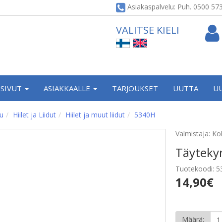
Asiakaspalvelu: Puh. 0500 57
VALITSE KIELI
SIVUT
ASIAKKAALLE
TARJOUKSET
UUTTA
U
vu
Hiilet ja Liidut
Hiilet ja muut liidut
5340H
Valmistaja: Ko
Täyteky
Tuotekoodi: 
14,90€
Määrä: