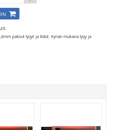
IIN
us:
,6mm paksut lyijyt ja liidut. Kynän mukana lyijy ja