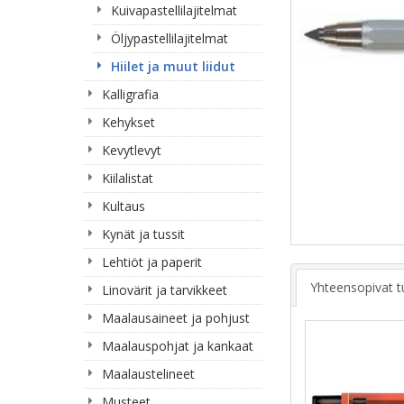
Kuivapastellilajitelmat
Öljypastellilajitelmat
Hiilet ja muut liidut
Kalligrafia
Kehykset
Kevytlevyt
Kiilalistat
Kultaus
Kynät ja tussit
Lehtiöt ja paperit
Yhteensopivat t
Linovärit ja tarvikkeet
Maalausaineet ja pohjust
Maalauspohjat ja kankaat
Maalaustelineet
Musteet