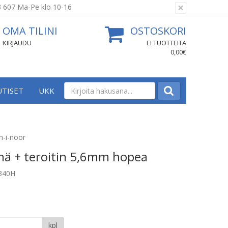
×
3 607 Ma-Pe klo 10-16
OMA TILINI
OSTOSKORI
KIRJAUDU
EI TUOTTEITA
0,00€
UTISET
UKK
h-i-noor
nä + teroitin 5,6mm hopea
5340H
kpl