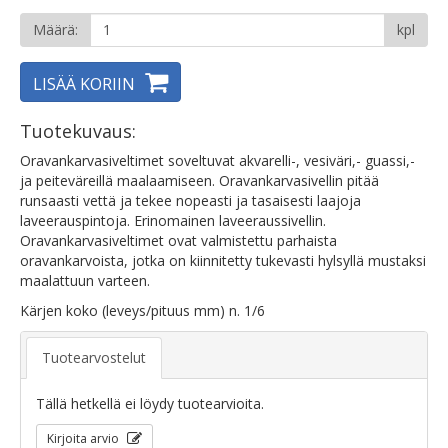
Määrä:
kpl
LISÄÄ KORIIN
Tuotekuvaus:
Oravankarvasiveltimet soveltuvat akvarelli-, vesiväri,- guassi,-
ja peiteväreillä maalaamiseen. Oravankarvasivellin pitää
runsaasti vettä ja tekee nopeasti ja tasaisesti laajoja
laveerauspintoja. Erinomainen laveeraussivellin.
Oravankarvasiveltimet ovat valmistettu parhaista
oravankarvoista, jotka on kiinnitetty tukevasti hylsyllä mustaksi
maalattuun varteen.
Kärjen koko (leveys/pituus mm) n. 1/6
Tuotearvostelut
Tällä hetkellä ei löydy tuotearvioita.
Kirjoita arvio