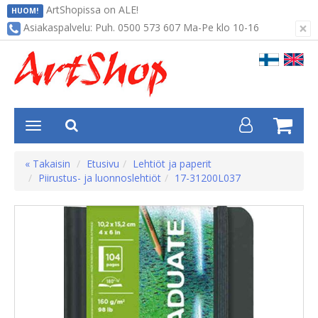
ArtShopissa on ALE!
HUOM!
×
Asiakaspalvelu: Puh. 0500 573 607 Ma-Pe klo 10-16
« Takaisin
Etusivu
Lehtiöt ja paperit
Piirustus- ja luonnoslehtiöt
17-31200L037