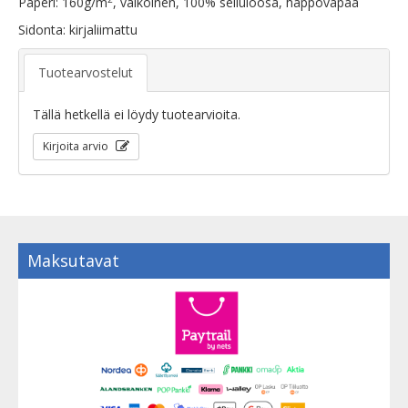
Paperi: 160g/m
, valkoinen, 100% selluloosa, happovapaa
Sidonta: kirjaliimattu
Tuotearvostelut
Tällä hetkellä ei löydy tuotearvioita.
Kirjoita arvio
Maksutavat