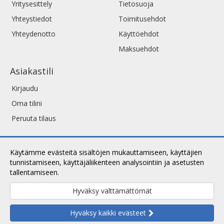
Yritysesittely
Tietosuoja
Yhteystiedot
Toimitusehdot
Yhteydenotto
Käyttöehdot
Maksuehdot
Asiakastili
Kirjaudu
Oma tilini
Peruuta tilaus
Käytämme evästeitä sisältöjen mukauttamiseen, käyttäjien
tunnistamiseen, käyttäjäliikenteen analysointiin ja asetusten
tallentamiseen.
Lue lisää.
Hyväksy välttämättömät
Copyright © 2026 ArtShop. Kaikki oikeudet pidätetään.
Hyväksy kaikki evästeet
Evolution Solutions -verkkokaupparatkaisu