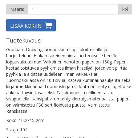
Määrä:
kpl
LISÄÄ KORIIN
Tuotekuvaus:
Graduate Drawing luonnoskirja sopii aloittelijalle ja
harjoitteluun. Hiukan rakeinen pinta luo teokselle herkän
loppuvaikutelman. Valkoinen hapoton paperi on 160g. Paperi
kestää toistuvaa pyyhkimistä ilman hilseilyä, joten voit piirtää,
pyyhkiä ja aloittaa uudelleen ilman vaikeuksia!
Luonnoskirjassa on 104 sivua. Kätevä kuminauhasuljenta sekä
kirjanmerkkinauha. Luonnoskirjan sidonta on tehty niin, että se
aukeaa täysin tasaiseksi. Takakannessa erillinen tasku
sisäpuolella. Kansipahvi on tehty kierrätysmateriaalista, paperi
on valmistettu FSC sertifioidusta puusta. Valmistettu
Ranskassa.
Koko: 10,2x15,2cm
Sivuja: 104
2