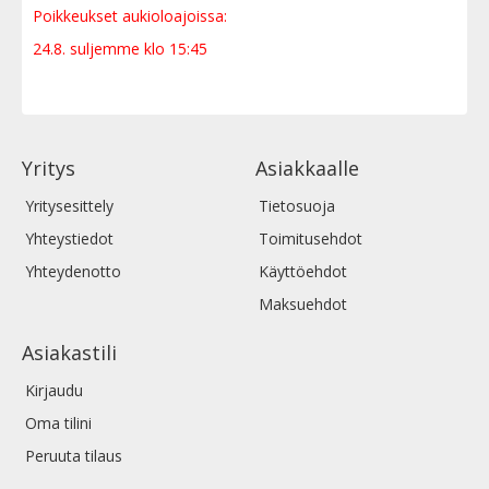
Poikkeukset aukioloajoissa:
24.8. suljemme klo 15:45
Yritys
Asiakkaalle
Yritysesittely
Tietosuoja
Yhteystiedot
Toimitusehdot
Yhteydenotto
Käyttöehdot
Maksuehdot
Asiakastili
Kirjaudu
Oma tilini
Peruuta tilaus