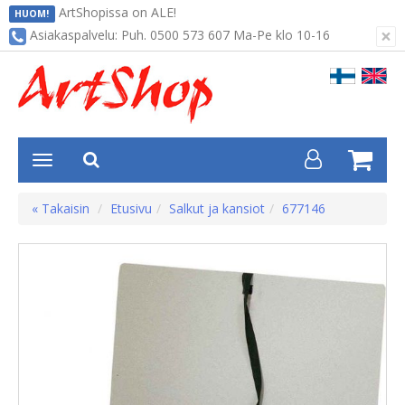
ArtShopissa on ALE!
HUOM!
×
Asiakaspalvelu: Puh. 0500 573 607 Ma-Pe klo 10-16
« Takaisin
Etusivu
Salkut ja kansiot
677146