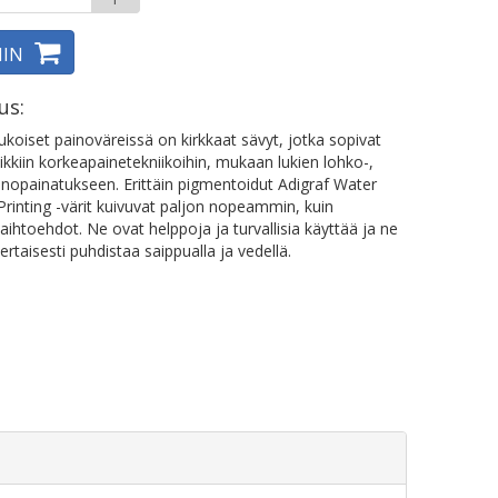
IIN
us:
iukoiset painoväreissä on kirkkaat sävyt, jotka sopivat
aikkiin korkeapainetekniikoihin, mukaan lukien lohko-,
 linopainatukseen.
Erittäin pigmentoidut Adigraf Water
Printing -värit kuivuvat paljon nopeammin, kuin
vaihtoehdot. Ne ovat helppoja ja turvallisia käyttää ja ne
rtaisesti puhdistaa saippualla ja vedellä.