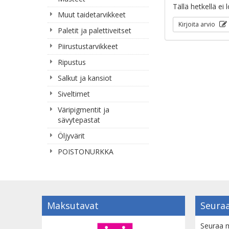
Tällä hetkellä ei 
Muut taidetarvikkeet
Kirjoita arvio
Paletit ja palettiveitset
Piirustustarvikkeet
Ripustus
Salkut ja kansiot
Siveltimet
Väripigmentit ja
sävytepastat
Öljyvärit
POISTONURKKA
Maksutavat
Seuraa
Seuraa m