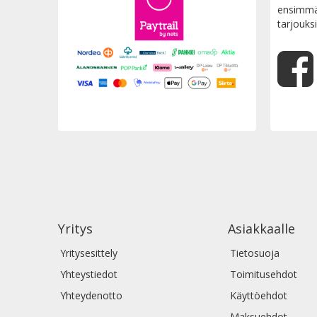
ensimmäi
tarjouksi
Yritys
Asiakkaalle
Yritysesittely
Tietosuoja
Yhteystiedot
Toimitusehdot
Yhteydenotto
Käyttöehdot
Maksuehdot