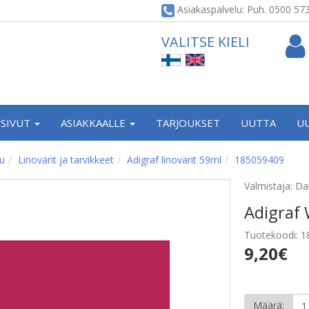
Asiakaspalvelu: Puh. 0500 57
VALITSE KIELI
SIVUT
ASIAKKAALLE
TARJOUKSET
UUTTA
U
vu
Linovärit ja tarvikkeet
Adigraf linovärit 59ml
185059409
Valmistaja: D
Adigraf
Tuotekoodi: 
9,20€
Määrä: