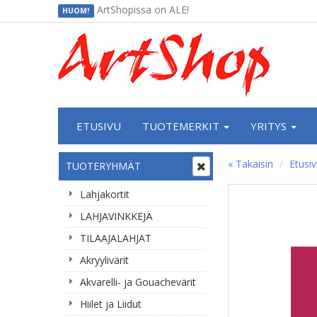
ArtShopissa on ALE!
HUOM!
ETUSIVU
TUOTEMERKIT
YRITYS
« Takaisin
Etusi
TUOTERYHMÄT
Lahjakortit
LAHJAVINKKEJÄ
TILAAJALAHJAT
Akryylivärit
Akvarelli- ja Gouachevärit
Hiilet ja Liidut