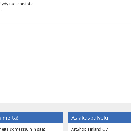
löydy tuotearvioita.
 meitä!
Asiakaspalvelu
eitä somessa, niin saat
ArtShop Finland Oy