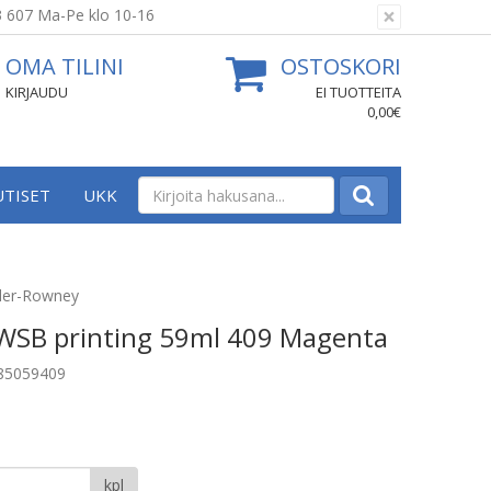
×
3 607 Ma-Pe klo 10-16
OMA TILINI
OSTOSKORI
KIRJAUDU
EI TUOTTEITA
0,00€
UTISET
UKK
aler-Rowney
 WSB printing 59ml 409 Magenta
185059409
kpl