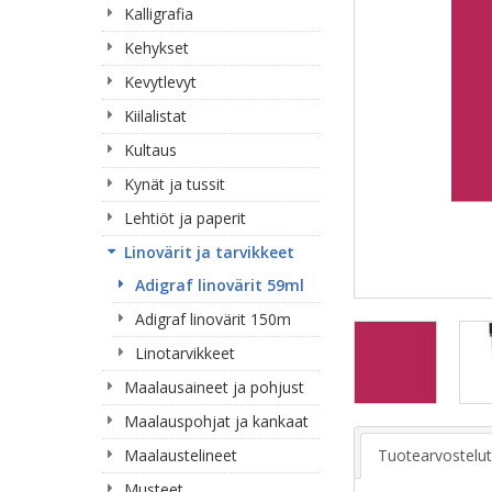
Kalligrafia
Kehykset
Kevytlevyt
Kiilalistat
Kultaus
Kynät ja tussit
Lehtiöt ja paperit
Linovärit ja tarvikkeet
Adigraf linovärit 59ml
Adigraf linovärit 150m
Linotarvikkeet
Maalausaineet ja pohjust
Maalauspohjat ja kankaat
Maalaustelineet
Tuotearvostelut
Musteet