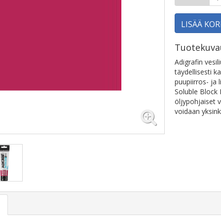
LISÄÄ KOR
Tuotekuva
Adigrafin vesil
täydellisesti k
puupiirros- ja
Soluble Block 
öljypohjaiset 
voidaan yksinke